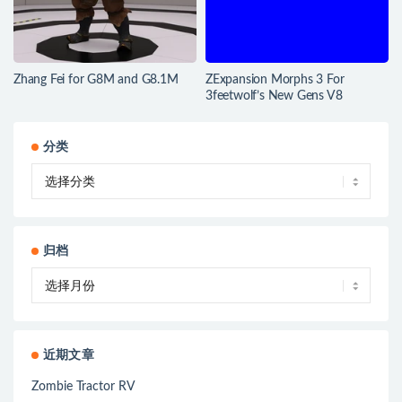
Zhang Fei for G8M and G8.1M
ZExpansion Morphs 3 For
3feetwolf’s New Gens V8
分类
归档
近期文章
Zombie Tractor RV