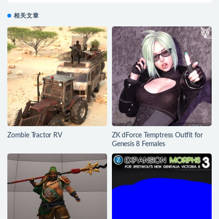
相关文章
Zombie Tractor RV
ZK dForce Temptress Outfit for
Genesis 8 Females