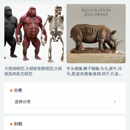
象,鹿,恐龙,小动物模型
大猩猩模型,大猩猩骨骼模型,大猩
羊头雕像,狮子雕像,马头,犀牛,河
猩肌肉形态模型
马,鹿,鲨鱼雕像,狐狸,鸽子,孔雀铜
像模型
分类
归档