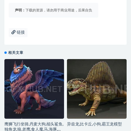
声明：
下载的资源，请勿用于商业用途，后果自负
链接
相关文章
鹰狮飞行坐骑,丹麦大狗,槌头鲨鱼,
异齿龙,比卡丘,小狗,霸王龙模型
独角龙,狼,老鹰,食人魔,马,海豚,大