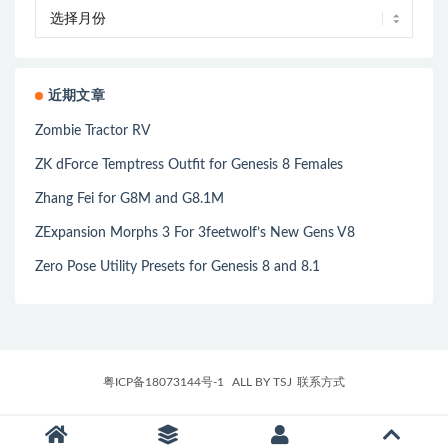
近期文章
Zombie Tractor RV
ZK dForce Temptress Outfit for Genesis 8 Females
Zhang Fei for G8M and G8.1M
ZExpansion Morphs 3 For 3feetwolf’s New Gens V8
Zero Pose Utility Presets for Genesis 8 and 8.1
粤ICP备18073144号-1
ALL BY TSJ
联系方式