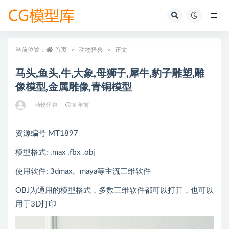
全部
当前位置：
首页
动物怪兽
正文
马头,鱼头,牛,大象,母狮子,犀牛,豹子雕塑,雕
像模型,金属雕像,青铜模型
动物怪兽
8 年前
资源编号 MT1897
模型格式: .max .fbx .obj
使用软件: 3dmax、maya等主流三维软件
OBJ为通用的模型格式，多数三维软件都可以打开，也可以
用于3D打印