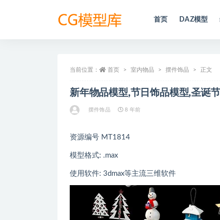
首页
DAZ模型
全部
当前位置：
首页
室内物品
摆件饰品
正文
新年物品模型,节日饰品模型,圣诞
摆件饰品
8 年前
资源编号 MT1814
模型格式: .max
使用软件: 3dmax等主流三维软件