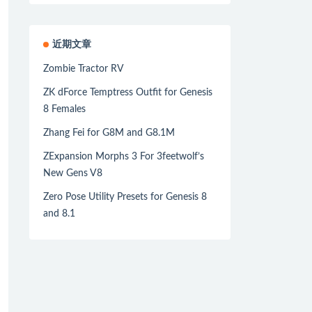
近期文章
Zombie Tractor RV
ZK dForce Temptress Outfit for Genesis
8 Females
Zhang Fei for G8M and G8.1M
ZExpansion Morphs 3 For 3feetwolf’s
New Gens V8
Zero Pose Utility Presets for Genesis 8
and 8.1