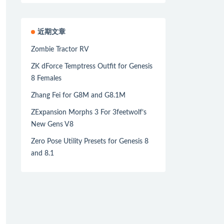
近期文章
Zombie Tractor RV
ZK dForce Temptress Outfit for Genesis
8 Females
Zhang Fei for G8M and G8.1M
ZExpansion Morphs 3 For 3feetwolf’s
New Gens V8
Zero Pose Utility Presets for Genesis 8
and 8.1