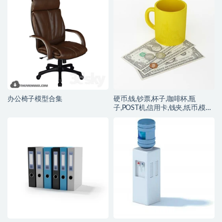
办公椅子模型合集
硬币,钱,钞票,杯子,咖啡杯,瓶
子,POST机,信用卡,钱夹,纸币,模型
合集