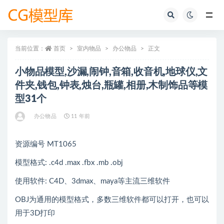
全部
当前位置：
首页
室内物品
办公物品
正文
小物品模型,沙漏,闹钟,音箱,收音机,地球仪,文
件夹,钱包,钟表,烛台,瓶罐,相册,木制饰品等模
型31个
办公物品
11 年前
资源编号 MT1065
模型格式: .c4d .max .fbx .mb .obj
使用软件: C4D、3dmax、maya等主流三维软件
OBJ为通用的模型格式，多数三维软件都可以打开，也可以
用于3D打印