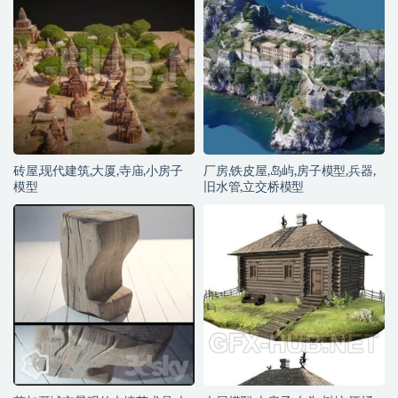
砖屋,现代建筑,大厦,寺庙,小房子
厂房,铁皮屋,岛屿,房子模型,兵器,
模型
旧水管,立交桥模型