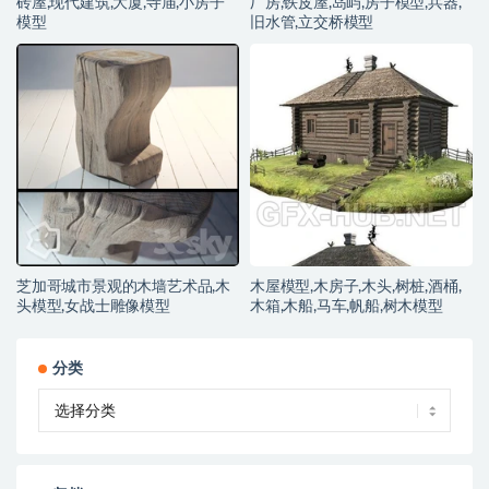
砖屋,现代建筑,大厦,寺庙,小房子
厂房,铁皮屋,岛屿,房子模型,兵器,
模型
旧水管,立交桥模型
芝加哥城市景观的木墙艺术品,木
木屋模型,木房子,木头,树桩,酒桶,
头模型,女战士雕像模型
木箱,木船,马车,帆船,树木模型
分类