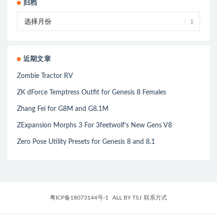
归档
近期文章
Zombie Tractor RV
ZK dForce Temptress Outfit for Genesis 8 Females
Zhang Fei for G8M and G8.1M
ZExpansion Morphs 3 For 3feetwolf’s New Gens V8
Zero Pose Utility Presets for Genesis 8 and 8.1
粤ICP备18073144号-1
ALL BY TSJ
联系方式