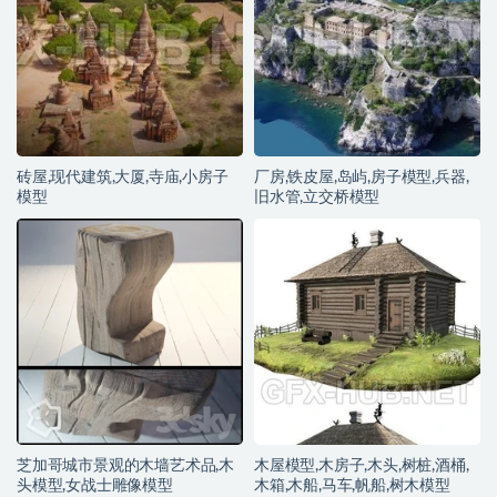
砖屋,现代建筑,大厦,寺庙,小房子
厂房,铁皮屋,岛屿,房子模型,兵器,
模型
旧水管,立交桥模型
芝加哥城市景观的木墙艺术品,木
木屋模型,木房子,木头,树桩,酒桶,
头模型,女战士雕像模型
木箱,木船,马车,帆船,树木模型