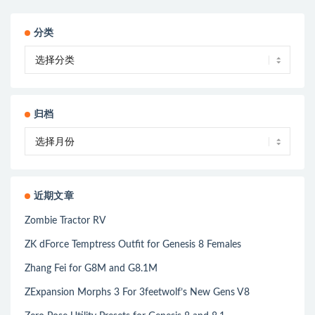
分类
归档
近期文章
Zombie Tractor RV
ZK dForce Temptress Outfit for Genesis 8 Females
Zhang Fei for G8M and G8.1M
ZExpansion Morphs 3 For 3feetwolf’s New Gens V8