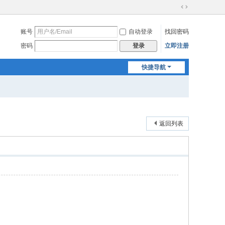
切
换
账号
自动登录
找回密码
到
宽
密码
立即注册
登录
版
快捷导航
返回列表