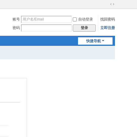
切
换
账号
自动登录
找回密码
到
宽
密码
立即注册
登录
版
快捷导航