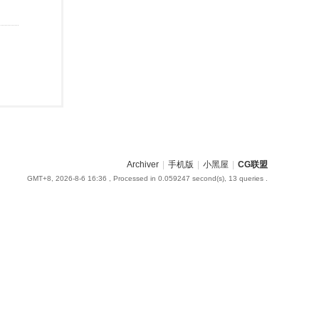
Archiver
|
手机版
|
小黑屋
|
CG联盟
GMT+8, 2026-8-6 16:36
, Processed in 0.059247 second(s), 13 queries .