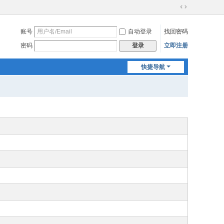
切
换
账号
自动登录
找回密码
到
宽
密码
立即注册
登录
版
快捷导航