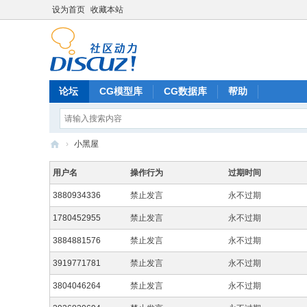
设为首页
收藏本站
论坛
CG模型库
CG数据库
帮助
›
小黑屋
C
用户名
操作行为
过期时间
G
3880934336
禁止发言
永不过期
联
1780452955
禁止发言
永不过期
盟
3884881576
禁止发言
永不过期
3919771781
禁止发言
永不过期
3804046264
禁止发言
永不过期