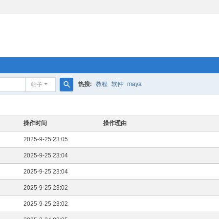
热搜:
教程
软件
maya
帖子
搜
索
操作时间
操作理由
2025-9-25 23:05
2025-9-25 23:04
2025-9-25 23:04
2025-9-25 23:02
2025-9-25 23:02