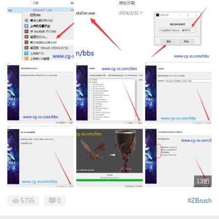
13图
5755
0
#ZBrush