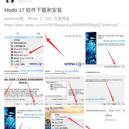
2024-4-9
Modo 17 软件下载和安装
windows版，Modo 17.0V1 百度网盘
https://pan.baidu.com/s/1K39yganlLydN4WlHSPtqdQ?pwd=op7 ...