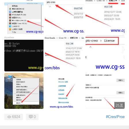
26图
6924
0
#Creo/Proe