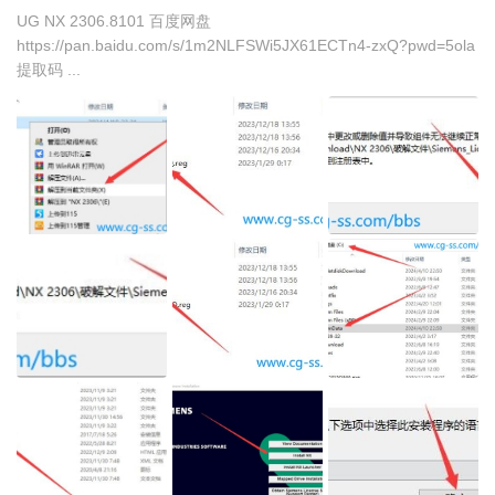
UG NX 2306.8101 百度网盘
https://pan.baidu.com/s/1m2NLFSWi5JX61ECTn4-zxQ?pwd=5ola
提取码 ...