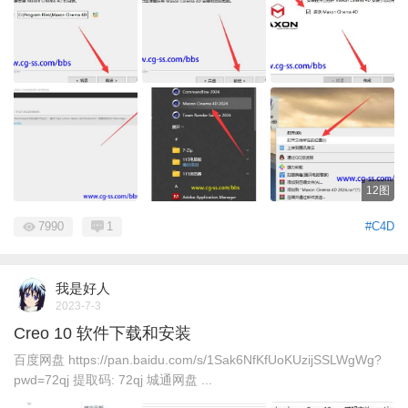
12图
7990
1
#C4D
我是好人
2023-7-3
Creo 10 软件下载和安装
百度网盘 https://pan.baidu.com/s/1Sak6NfKfUoKUzijSSLWgWg?
pwd=72qj 提取码: 72qj 城通网盘 ...