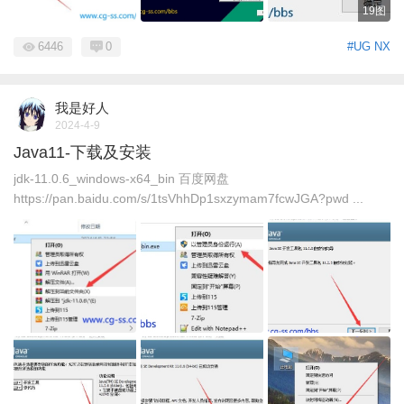
19图
6446
0
#UG NX
我是好人
2024-4-9
Java11-下载及安装
jdk-11.0.6_windows-x64_bin 百度网盘
https://pan.baidu.com/s/1tsVhhDp1sxzymam7fcwJGA?pwd ...