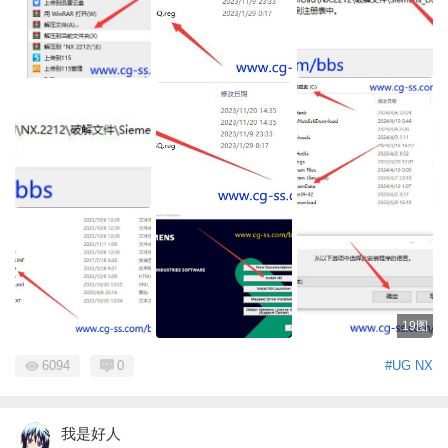
19图
6094
0
#UG NX
我是好人